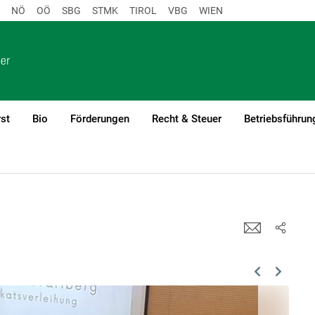
NÖ
OÖ
SBG
STMK
TIROL
VBG
WIEN
st
Bio
Förderungen
Recht & Steuer
Betriebsführun
alerien
Previous
Next