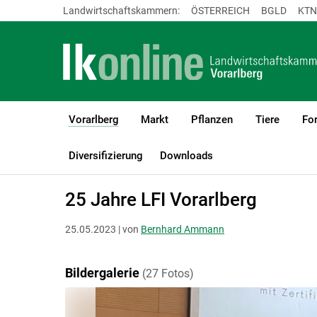
Landwirtschaftskammern:
ÖSTERREICH
BGLD
KTN
Vorarlberg
Markt
Pflanzen
Tiere
For
(current)1
LK Vorarlberg
Vorarlberg
Publikationen & Mediathek
Bilderg
Diversifizierung
Downloads
25 Jahre LFI Vorarlberg
25.05.2023 | von
Bernhard Ammann
Bildergalerie
(27 Fotos)