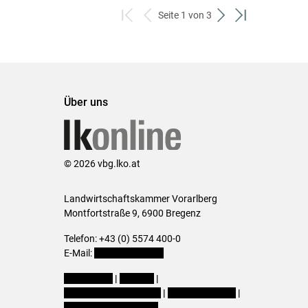
Seite 1 von 3
zum
zurück
weiter
zum
ersten
zum
zum
letzten
Set
vorigen
nächsten
Set
Set
Set
Über uns
© 2026 vbg.lko.at
Landwirtschaftskammer Vorarlberg
Montfortstraße 9, 6900 Bregenz
Telefon: +43 (0) 5574 400-0
E-Mail:
office@lk-vbg.at
Impressum
|
Kontakt
|
Datenschutzerklärung
|
Barrierefreiheit
|
Cookie-Einstellungen