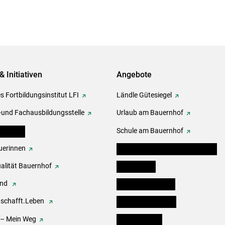
& Initiativen
Angebote
s Fortbildungsinstitut LFI
Ländle Gütesiegel
-und Fachausbildungsstelle
Urlaub am Bauernhof
erbände
Schule am Bauernhof
erinnen
Angebote für Kinder und Schüler
alität Bauernhof
Festbox-Box
end
Informationstafeln
.schafft.Leben
Forst & Holzservice
 – Mein Weg
Ofenholzbörse