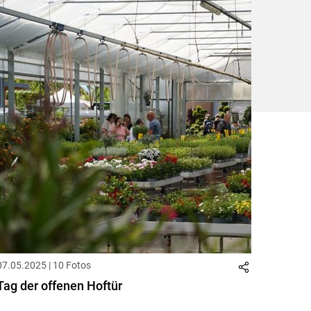
ersten
zum
zum
letzten
Set
vorigen
nächsten
Set
Set
Set
07.05.2025 | 10 Fotos
Tag der offenen Hoftür