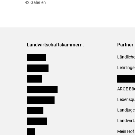
42 Galerien
Landwirtschaftskammern:
Partner 
Österreich
Ländliche
Burgenland
Lehrlings
Kärnten
LK Fachv
Niederösterreich
ARGE Bäu
Oberösterreich
Lebensqu
Salzburg
Landjug
Steiermark
Landwirt
Tirol
Mein Hof