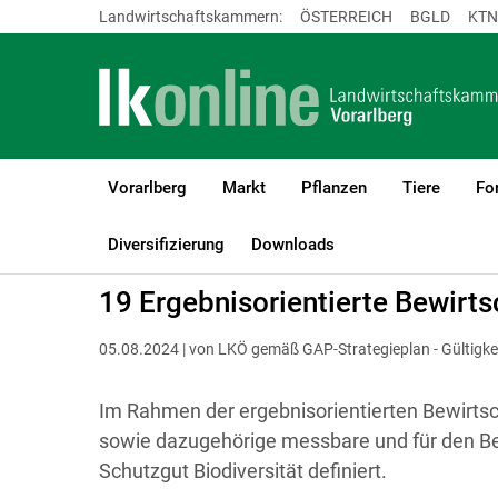
Landwirtschaftskammern:
ÖSTERREICH
BGLD
KTN
Vorarlberg
Markt
Pflanzen
Tiere
Fo
LK Vorarlberg
Förderungen
ÖPUL
Richtlinie
Diversifizierung
Downloads
19 Ergebnisorientierte Bewir
05.08.2024 | von LKÖ gemäß GAP-Strategieplan - Gültigke
Im Rahmen der ergebnisorientierten Bewirtsc
sowie dazugehörige messbare und für den Bet
Schutzgut Biodiversität definiert.