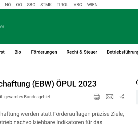
NÖ
OÖ
SBG
STMK
TIROL
VBG
WIEN
rst
Bio
Förderungen
Recht & Steuer
Betriebsführun
(current)1
tschaftung (EBW) ÖPUL 2023
it: gesamtes Bundesgebiet
haftung werden statt Förderauflagen präzise Ziele,
rieb nachvollziehbare Indikatoren für das