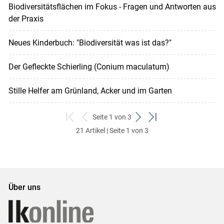
Biodiversitätsflächen im Fokus - Fragen und Antworten aus
der Praxis
Neues Kinderbuch: "Biodiversität was ist das?"
Der Gefleckte Schierling (Conium maculatum)
Stille Helfer am Grünland, Acker und im Garten
Seite 1 von 3
zum
zurück
weiter
zum
21 Artikel | Seite 1 von 3
ersten
zum
zum
letzten
Set
vorigen
nächsten
Set
Set
Set
Über uns