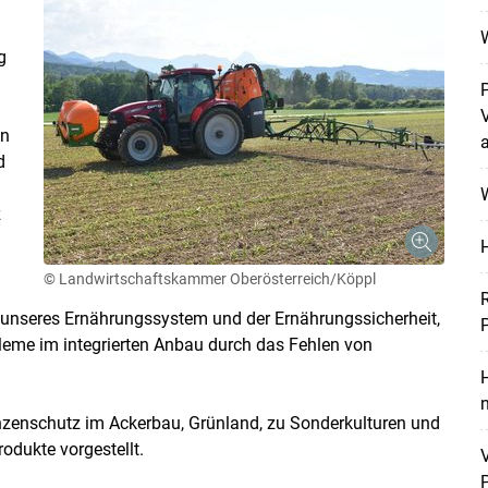
g
Skip to main content
en
d
W
z
© Landwirtschaftskammer Oberösterreich/Köppl
unseres Ernährungssystem und der Ernährungssicherheit,
eme im integrierten Anbau durch das Fehlen von
H
nzenschutz im Ackerbau, Grünland, zu Sonderkulturen und
odukte vorgestellt.