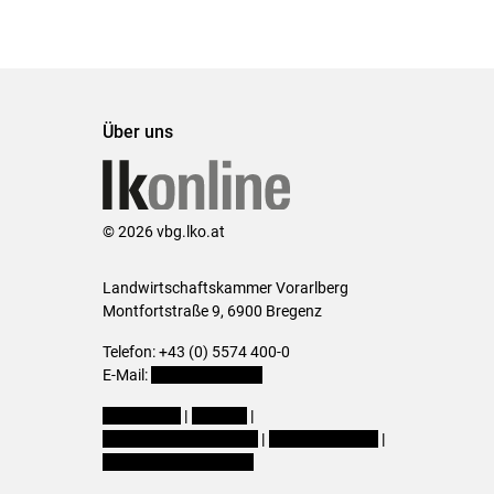
Über uns
© 2026 vbg.lko.at
Landwirtschaftskammer Vorarlberg
Montfortstraße 9, 6900 Bregenz
Telefon: +43 (0) 5574 400-0
E-Mail:
office@lk-vbg.at
Impressum
|
Kontakt
|
Datenschutzerklärung
|
Barrierefreiheit
|
Cookie-Einstellungen