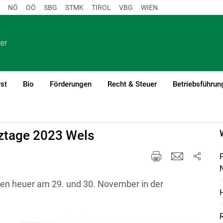
NÖ
OÖ
SBG
STMK
TIROL
VBG
WIEN
st
Bio
Förderungen
Recht & Steuer
Betriebsführun
tztage 2023 Wels
N
den heuer am 29. und 30. November in der
H
R