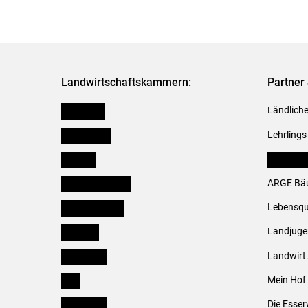
Landwirtschaftskammern:
Partner 
Österreich
Ländliche
Burgenland
Lehrlings
Kärnten
LK Fachv
Niederösterreich
ARGE Bäu
Oberösterreich
Lebensqu
Salzburg
Landjug
Steiermark
Landwirt
Tirol
Mein Hof
Vorarlberg
Die Esser