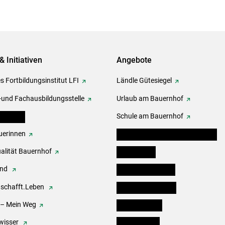
& Initiativen
Angebote
s Fortbildungsinstitut LFI
Ländle Gütesiegel
-und Fachausbildungsstelle
Urlaub am Bauernhof
erbände
Schule am Bauernhof
erinnen
Angebote für Kinder und Schüler
alität Bauernhof
Festbox-Box
end
Informationstafeln
.schafft.Leben
Forst & Holzservice
 – Mein Weg
Ofenholzbörse
wisser
Kleinanzeigen