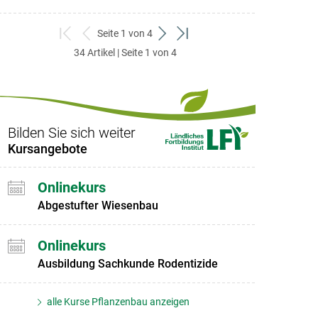
Seite 1 von 4
zum
zurück
weiter
zum
34 Artikel | Seite 1 von 4
ersten
zum
zum
letzten
Set
vorigen
nächsten
Set
Set
Set
Bilden Sie sich weiter
Kursangebote
Onlinekurs
Abgestufter Wiesenbau
Onlinekurs
Ausbildung Sachkunde Rodentizide
alle Kurse Pflanzenbau anzeigen