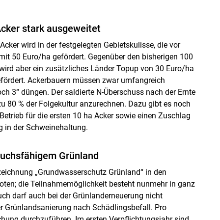
cker stark ausgeweitet
r wird in der festgelegten Gebietskulisse, die vor
 mit 50 Euro/ha gefördert. Gegenüber den bisherigen 100
h wird aber ein zusätzliches Länder Topup von 30 Euro/ha
fördert. Ackerbauern müssen zwar umfangreich
och 3“ düngen. Der saldierte N-Überschuss nach der Ernte
zu 80 % der Folgekultur anzurechnen. Dazu gibt es noch
Betrieb für die ersten 10 ha Acker sowie einen Zuschlag
ng in der Schweinehaltung.
ruchsfähigem Grünland
eichnung „Grundwasserschutz Grünland“ in den
ten; die Teilnahmemöglichkeit besteht nunmehr in ganz
ch darf auch bei der Grünlanderneuerung nicht
Grünlandsanierung nach Schädlingsbefall. Pro
hung durchzuführen. Im ersten Verpflichtungsjahr sind