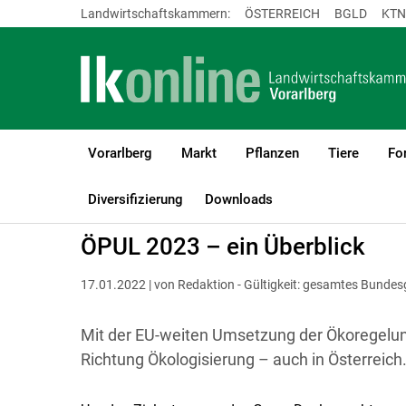
Landwirtschaftskammern:
ÖSTERREICH
BGLD
KTN
Vorarlberg
Markt
Pflanzen
Tiere
Fo
LK Vorarlberg
Förderungen
ÖPUL
Österreichweit
Diversifizierung
Downloads
ÖPUL 2023 – ein Überblick
17.01.2022 | von Redaktion - Gültigkeit: gesamtes Bundes
Mit der EU-weiten Umsetzung der Ökoregelun
Richtung Ökologisierung – auch in Österreich