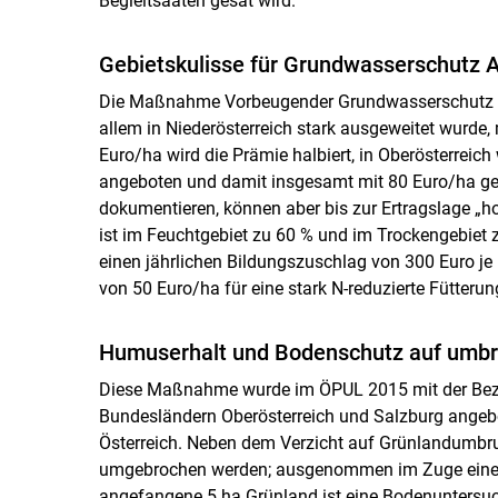
Begleitsaaten gesät wird.
Gebietskulisse für Grundwasserschutz A
Die Maßnahme Vorbeugender Grundwasserschutz Acke
allem in Niederösterreich stark ausgeweitet wurde,
Euro/ha wird die Prämie halbiert, in Oberösterreic
angeboten und damit insgesamt mit 80 Euro/ha ge
dokumentieren, können aber bis zur Ertragslage „h
ist im Feuchtgebiet zu 60 % und im Trockengebiet 
einen jährlichen Bildungszuschlag von 300 Euro je 
von 50 Euro/ha für eine stark N-reduzierte Fütteru
Humuserhalt und Bodenschutz auf umb
Diese Maßnahme wurde im ÖPUL 2015 mit der Bez
Bundesländern Oberösterreich und Salzburg angebo
Österreich. Neben dem Verzicht auf Grünlandumbru
umgebrochen werden; ausgenommen im Zuge einer 
angefangene 5 ha Grünland ist eine Bodenuntersuc