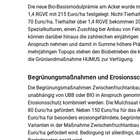
Die neue Bio-Basismodulprämie am Acker wurde mit
1,4 RGVE mit 215 Euro/ha festgelegt. Nicht-Tierha
70 Euro/ha, Tierhalter über 1,4 RGVE bekommen 205
Spezialkulturen, einen Zuschlag bei Anbau von Fe
können darüber hinaus die zahlreichen einjährige
Anspruch nehmen und damit in Summe höhere Prämie
mehrjährigen Topups stehen den Biobetrieben die
die Grünlandmaßnahme HUMUS zur Verfügung.
Begrünungsmaßnahmen und Erosionssc
Die Begrünungsmaßnahmen Zwischenfruchtanbau u
unabhängig von UBB oder BIO in Anspruch genom
Erosionsschutz kombiniert werden. Die Mulchsaat wi
80 Euro/ha gefördert. Neben 150 Euro/ha für das 
Euro/ha für besonders erosiongefährdete, begrünte 
Varianten in der Maßnahme Zwischenfruchtanbau 
Euro/ha gefördert wird. Bedingung ist allerdings,