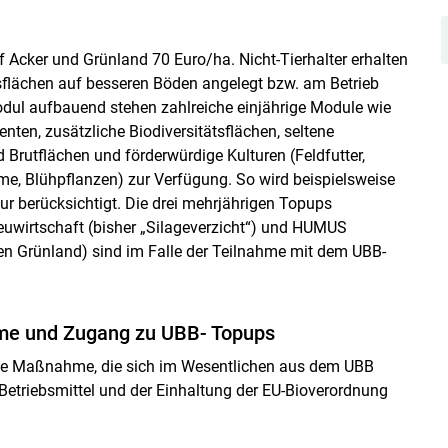
Acker und Grünland 70 Euro/ha. Nicht-Tierhalter erhalten
sflächen auf besseren Böden angelegt bzw. am Betrieb
modul aufbauend stehen zahlreiche einjährige Module wie
ten, zusätzliche Biodiversitätsflächen, seltene
d Brutflächen und förderwürdige Kulturen (Feldfutter,
me, Blühpflanzen) zur Verfügung. So wird beispielsweise
r berücksichtigt. Die drei mehrjährigen Topups
Heuwirtschaft (bisher „Silageverzicht“) und HUMUS
 Grünland) sind im Falle der Teilnahme mit dem UBB-
me und Zugang zu UBB- Topups
rige Maßnahme, die sich im Wesentlichen aus dem UBB
Betriebsmittel und der Einhaltung der EU-Bioverordnung