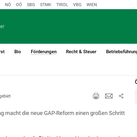
NÖ
OÖ
SBG
STMK
TIROL
VBG
WIEN
rst
Bio
Förderungen
Recht & Steuer
Betriebsführun
(current)1
gebiet
g macht die neue GAP-Reform einen großen Schritt
.