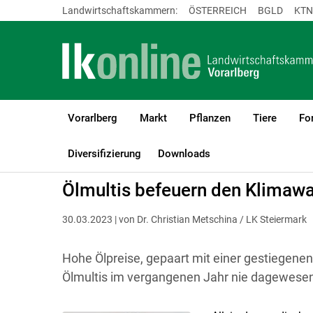
Landwirtschaftskammern:
ÖSTERREICH
BGLD
KTN
Vorarlberg
Markt
Pflanzen
Tiere
Fo
LK Vorarlberg
Bauen, Energie & Technik
Energie
Diversifizierung
Downloads
Ölmultis befeuern den Klimaw
30.03.2023 | von Dr. Christian Metschina / LK Steiermark
Hohe Ölpreise, gepaart mit einer gestiegenen
Ölmultis im vergangenen Jahr nie dagewese