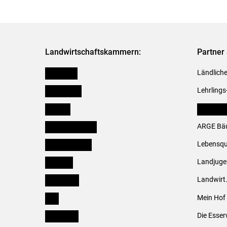
Landwirtschaftskammern:
Partner 
Österreich
Ländliche
Burgenland
Lehrlings
Kärnten
LK Fachv
Niederösterreich
ARGE Bäu
Oberösterreich
Lebensqu
Salzburg
Landjug
Steiermark
Landwirt
Tirol
Mein Hof
Vorarlberg
Die Esser