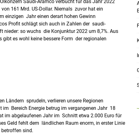
e Ölkonzern Saudi-Aramco verbucht für das Jahr 2022
A
von 161 Mrd. US-Dollar. Niemals zuvor hat ein
m einzigen Jahr einen derart hohen Gewinn
cos Profit schlägt sich auch in Zahlen der saudi-
F
ft nieder: so wuchs die Konjunktur 2022 um 8,7%. Aus
Skip to main content
s gibt es wohl keine bessere Form der regionalen
I
S
n Ländern sprudeln, verlieren unsere Regionen
 im Bereich Energie betrug im vergangenen Jahr 18
at im abgelaufenen Jahr im Schnitt etwa 2.000 Euro für
es Geld fehlt dem ländlichen Raum enorm, in erster Linie
betroffen sind.