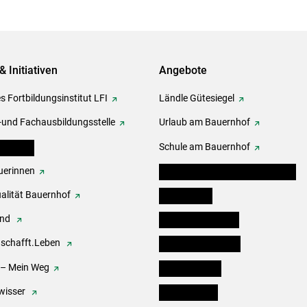
& Initiativen
Angebote
s Fortbildungsinstitut LFI
Ländle Gütesiegel
-und Fachausbildungsstelle
Urlaub am Bauernhof
erbände
Schule am Bauernhof
erinnen
Angebote für Kinder und Schüler
alität Bauernhof
Festbox-Box
end
Informationstafeln
.schafft.Leben
Forst & Holzservice
 – Mein Weg
Ofenholzbörse
wisser
Kleinanzeigen