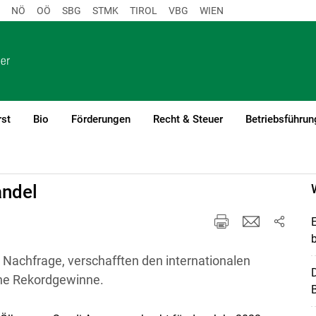
NÖ
OÖ
SBG
STMK
TIROL
VBG
WIEN
rst
Bio
Förderungen
Recht & Steuer
Betriebsführun
andel
 Nachfrage, verschafften den internationalen
ne Rekordgewinne.
B