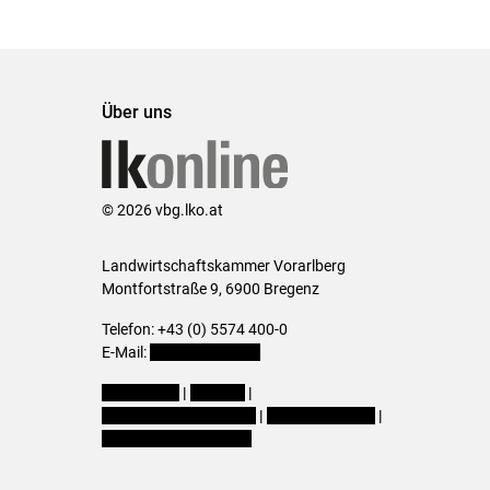
Über uns
© 2026 vbg.lko.at
Landwirtschaftskammer Vorarlberg
Montfortstraße 9, 6900 Bregenz
Telefon: +43 (0) 5574 400-0
E-Mail:
office@lk-vbg.at
Impressum
|
Kontakt
|
Datenschutzerklärung
|
Barrierefreiheit
|
Cookie-Einstellungen